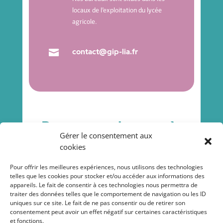
locaux de l’exploitation du lycée
agricole.

contact@gip-lia.fr
Pour vous abonner à
Gérer le consentement aux
notre newsletter
cookies
Pour offrir les meilleures expériences, nous utilisons des technologies
telles que les cookies pour stocker et/ou accéder aux informations des
appareils. Le fait de consentir à ces technologies nous permettra de
traiter des données telles que le comportement de navigation ou les ID
uniques sur ce site. Le fait de ne pas consentir ou de retirer son
consentement peut avoir un effet négatif sur certaines caractéristiques
et fonctions.